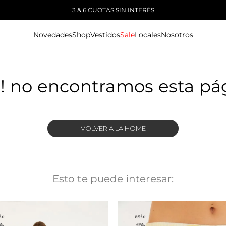
3 & 6 CUOTAS SIN INTERÉS
Novedades
Shop
Vestidos
Sale
Locales
Nosotros
! no encontramos esta pá
VOLVER A LA HOME
Esto te puede interesar: