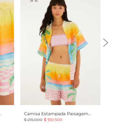
Camisa Estampada Paisagem
Solar
$
215
.
000
$
150
.
500