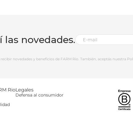
bí las novedades.
 a recibir novedades y beneficios de FARM Rio. También, aceptás nuestra Polí
RM Rio
Legales
Defensa al consumidor
lidad