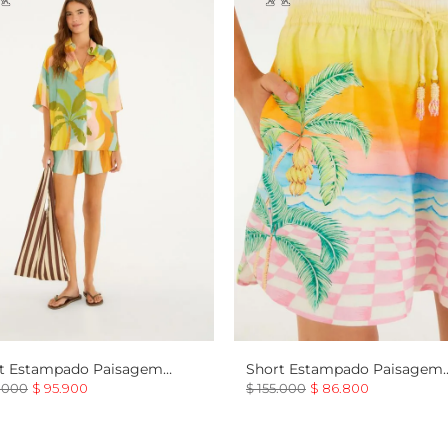
Short Estampado Paisagem
t Estampado Paisagem
Solar
oca
$
155
.
000
$
86
.
800
.
000
$
95
.
900