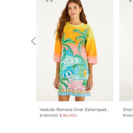
Vestido Remera Over Estampado
Shor
Paisagem Solar
Cari
$
150
.
000
$
84
.
000
$
120