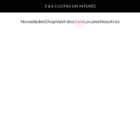
3 & 6 CUOTAS SIN INTERÉS
Novedades
Shop
Vestidos
Sale
Locales
Nosotros