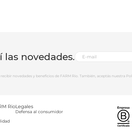
bí las novedades.
 a recibir novedades y beneficios de FARM Rio. También, aceptás nuestra Polí
RM Rio
Legales
Defensa al consumidor
lidad