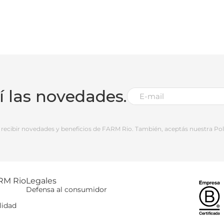
bí las novedades.
 a recibir novedades y beneficios de FARM Rio. También, aceptás nuestra Polí
RM Rio
Legales
Defensa al consumidor
lidad