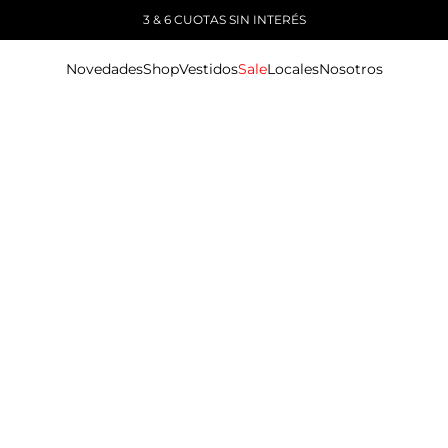
3 & 6 CUOTAS SIN INTERÉS
Novedades
Shop
Vestidos
Sale
Locales
Nosotros