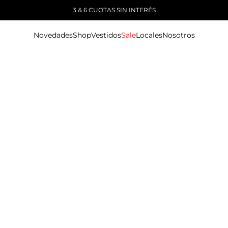
3 & 6 CUOTAS SIN INTERÉS
Novedades
Shop
Vestidos
Sale
Locales
Nosotros