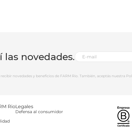
bí las novedades.
 a recibir novedades y beneficios de FARM Rio. También, aceptás nuestra Polí
RM Rio
Legales
Defensa al consumidor
lidad