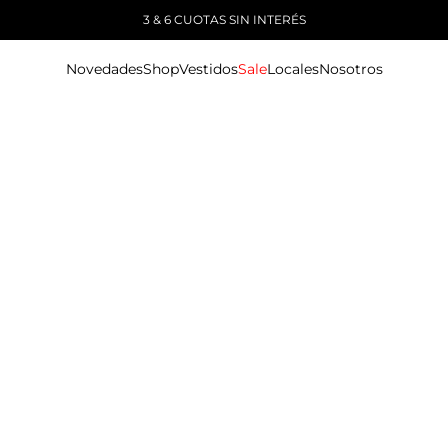
3 & 6 CUOTAS SIN INTERÉS
Novedades
Shop
Vestidos
Sale
Locales
Nosotros