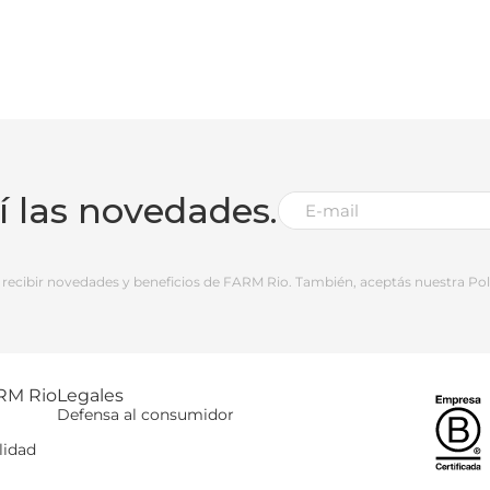
bí las novedades.
 a recibir novedades y beneficios de FARM Rio. También, aceptás nuestra Polí
RM Rio
Legales
Defensa al consumidor
lidad