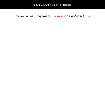
3 & 6 CUOTAS SIN INTERÉS
Novedades
Shop
Vestidos
Sale
Locales
Nosotros