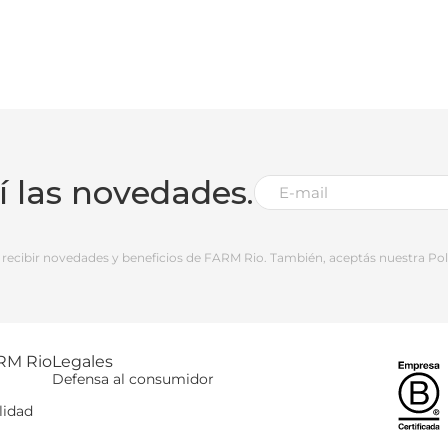
bí las novedades.
 a recibir novedades y beneficios de FARM Rio. También, aceptás nuestra Polí
RM Rio
Legales
Defensa al consumidor
lidad