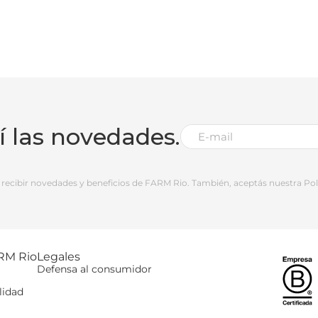
bí las novedades.
 a recibir novedades y beneficios de FARM Rio. También, aceptás nuestra Polí
RM Rio
Legales
Defensa al consumidor
lidad