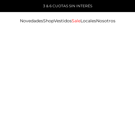
3 & 6 CUOTAS SIN INTERÉS
Novedades
Shop
Vestidos
Sale
Locales
Nosotros