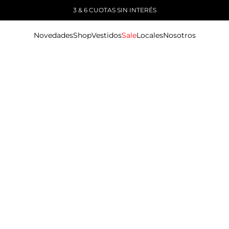
3 & 6 CUOTAS SIN INTERÉS
Novedades
Shop
Vestidos
Sale
Locales
Nosotros